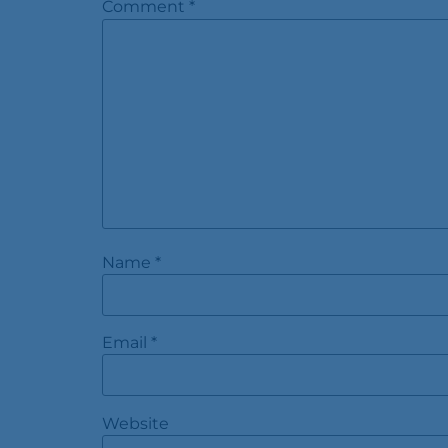
Comment
*
Name
*
Email
*
Website