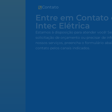
Contato
Entre em Contato
Intec Elétrica
Estamos à disposição para atender você! Se
solicitação de orçamento ou precisar de i
nossos serviços, preencha o formulário aba
contato pelos canais indicados.