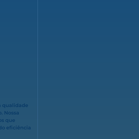
a qualidade
o. Nossa
os que
o eficiência