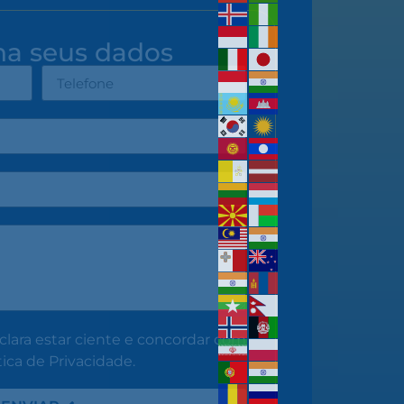
ha seus dados
clara estar ciente e concordar com
ica de Privacidade.