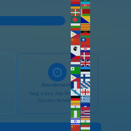
Atendimento
Seg. a Sex. das 9h ás 17h
(exceto feriados)